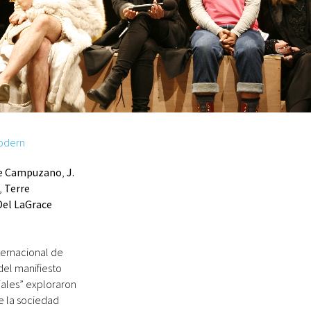
Modern
e Campuzano
,
J.
,
Terre
Del LaGrace
ternacional de
del manifiesto
iales” exploraron
e la sociedad