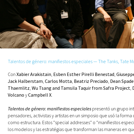
Talentos de género: manifiestos especiales — The Tanks, Tate 
Con
Xabier Arakistain
,
Esben Esther Pirelli Benestad
,
Giusepp
Jack Halberstam
,
Carlos Motta
,
Beatriz Preciado
,
Dean Spade
Thaemlitz
,
Wu Tsang and Tamsila Taquir from Safra Project
,
Volcano
y
Campbell X
.
Talentos de género: manifiestos especiales
presentó un grupo in
pensadores, activistas y artistas en un simposio que usó la forma 
como estructura. Estos “special addresses” o “manifiestos espec
los modelos y las estratégias que transforman las maneras en qu