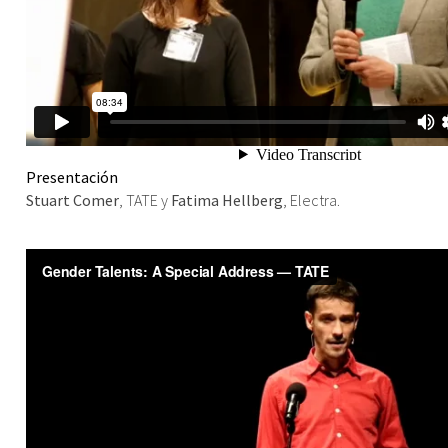
Presentación
Stuart Comer
, TATE y
Fatima Hellberg
, Electra.