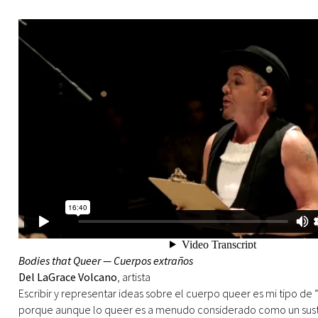
Bodies that Queer — Cuerpos extraños
Del LaGrace Volcano
, artista
Escribir y representar ideas sobre el cuerpo queer es mi tipo de 
porque aunque lo queer es a menudo considerado como un sust