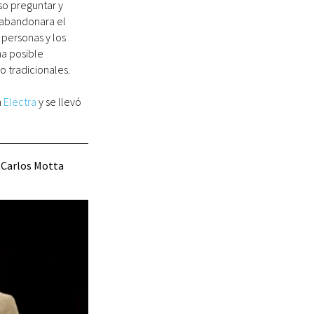
so preguntar y
y abandonara el
 personas y los
na posible
 tradicionales.
n
Electra
y se llevó
y Carlos Motta