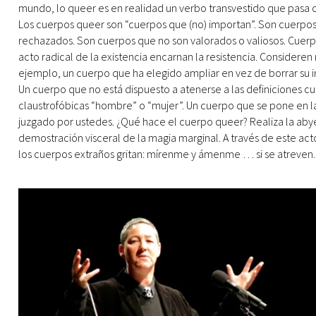
mundo, lo queer es en realidad un verbo transvestido que pasa 
Los cuerpos queer son “cuerpos que (no) importan”. Son cuerpo
rechazados. Son cuerpos que no son valorados o valiosos. Cuerp
acto radical de la existencia encarnan la resistencia. Considere
ejemplo, un cuerpo que ha elegido ampliar en vez de borrar su i
Un cuerpo que no está dispuesto a atenerse a las definiciones cu
claustrofóbicas “hombre” o “mujer”. Un cuerpo que se pone en la
juzgado por ustedes. ¿Qué hace el cuerpo queer? Realiza la aby
demostración visceral de la magia marginal. A través de este act
los cuerpos extraños gritan: mírenme y ámenme … si se atreven.