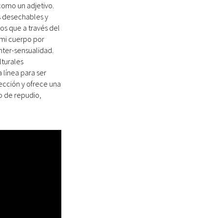
como un adjetivo.
s desechables y
os que a través del
n mi cuerpo por
nter-sensualidad.
lturales
 línea para ser
ección y ofrece una
o de repudio,