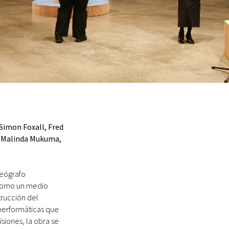
Simon Foxall, Fred
n, Malinda Mukuma,
reógrafo
 como un medio
trucción del
performáticas que
siones, la obra se