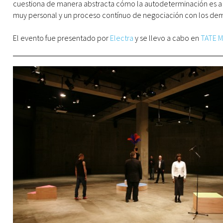
cuestiona de manera abstracta cómo la autodeterminación es a 
muy personal y un proceso contínuo de negociación con los de
El evento fue presentado por
Electra
y se llevo a cabo en
TATE 